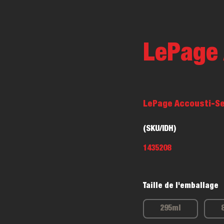
LePage 
LePage Accousti-Sea
(SKU/IDH)
1435208
Taille de l'emballage
295ml