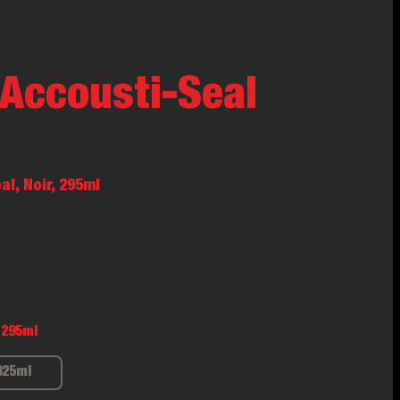
Accousti-Seal
l, Noir, 295ml
295ml
825ml