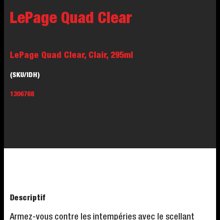
LePage Quad Clear
LePage Quad Clear, Clair, 295ml
(SKU/IDH)
1306768
Descriptif
Armez-vous contre les intempéries avec le scellant